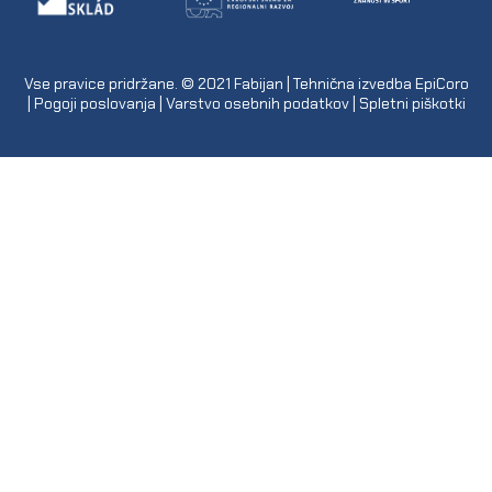
Vse pravice pridržane. © 2021
Fabijan
| Tehnična izvedba
EpiCoro
|
Pogoji poslovanja
|
Varstvo osebnih podatkov
|
Spletni piškotki