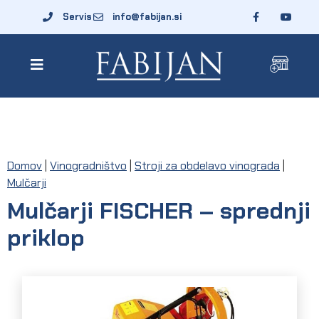
Servis
info@fabijan.si
Domov
|
Vinogradništvo
|
Stroji za obdelavo vinograda
|
Mulčarji
Mulčarji FISCHER – sprednji
priklop