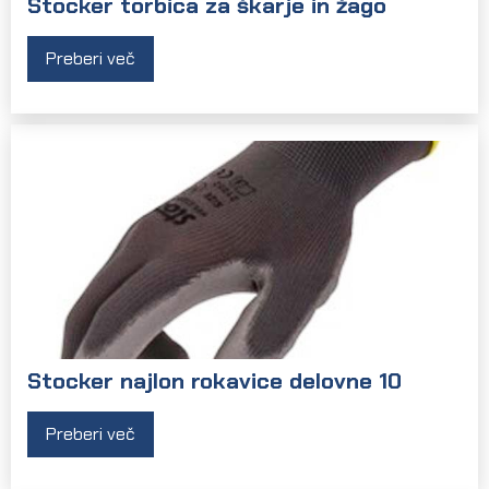
Stocker torbica za škarje in žago
Preberi več
Stocker najlon rokavice delovne 10
Preberi več