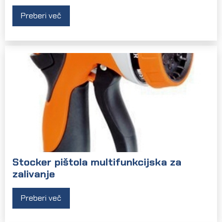
Preberi več
Stocker pištola multifunkcijska za
zalivanje
Preberi več