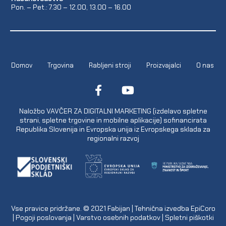
Pon. – Pet.: 7.30 – 12.00, 13.00 – 16.00
Domov
Trgovina
Rabljeni stroji
Proizvajalci
O nas
Naložbo VAVČER ZA DIGITALNI MARKETING (izdelavo spletne
strani, spletne trgovine in mobilne aplikacije) sofinancirata
Republika Slovenija in Evropska unija iz Evropskega sklada za
regionalni razvoj
Vse pravice pridržane. © 2021
Fabijan
| Tehnična izvedba
EpiCoro
|
Pogoji poslovanja
|
Varstvo osebnih podatkov
|
Spletni piškotki