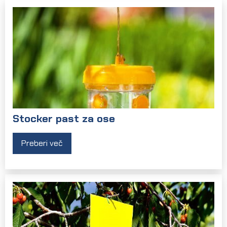
Stocker past za ose
Preberi več