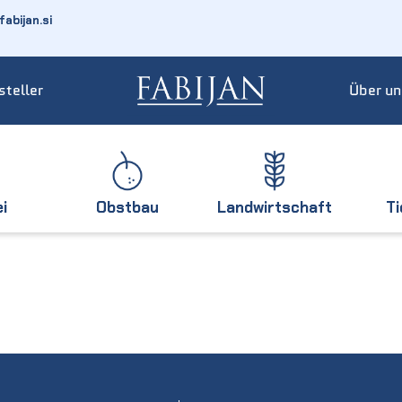
abijan.si
steller
Über un
ei
Obstbau
Landwirtschaft
T