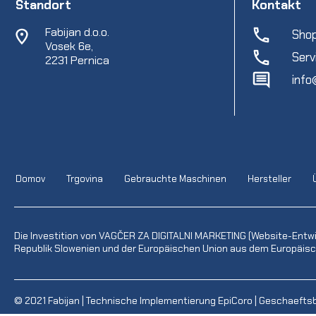
Standort
Kontakt
Fabijan d.o.o.
Shop
Vosek 6e,
Serv
2231 Pernica
info
Domov
Trgovina
Gebrauchte Maschinen
Hersteller
Die Investition von VAGČER ZA DIGITALNI MARKETING (Website-Entw
Republik Slowenien und der Europäischen Union aus dem Europäisch
© 2021
Fabijan
| Technische Implementierung
EpiCoro
|
Geschaefts