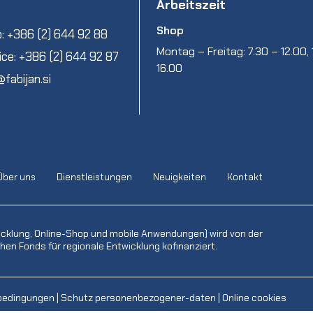
Arbeitszeit
Shop
: +386 (2) 644 92 88
Montag – Freitag: 7.30 – 12.00, 
ice: +386 (2) 644 92 87
16.00
@fabijan.si
Über uns
Dienstleistungen
Neuigkeiten
Kontakt
icklung, Online-Shop und mobile Anwendungen) wird von der
en Fonds für regionale Entwicklung kofinanziert.
bedingungen
|
Schutz personenbezogener-daten
|
Online cookies