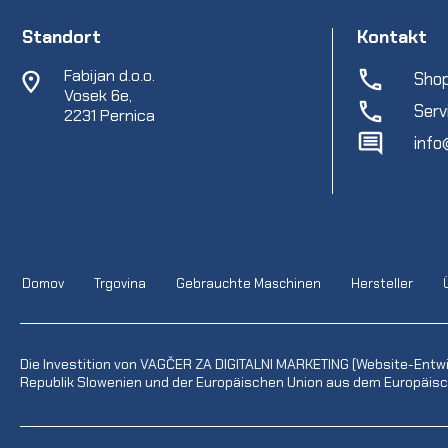
Standort
Kontakt
Fabijan d.o.o.
Shop
Vosek 6e,
Serv
2231 Pernica
info
Domov
Trgovina
Gebrauchte Maschinen
Hersteller
Die Investition von VAGČER ZA DIGITALNI MARKETING (Website-Entw
Republik Slowenien und der Europäischen Union aus dem Europäisch