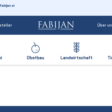
abijan.si
steller
Über un
ei
Obstbau
Landwirtschaft
T