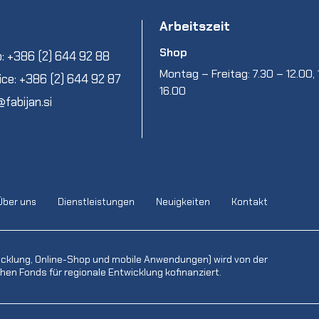
Arbeitszeit
Shop
: +386 (2) 644 92 88
Montag – Freitag: 7.30 – 12.00, 
ice: +386 (2) 644 92 87
16.00
@fabijan.si
Über uns
Dienstleistungen
Neuigkeiten
Kontakt
icklung, Online-Shop und mobile Anwendungen) wird von der
en Fonds für regionale Entwicklung kofinanziert.