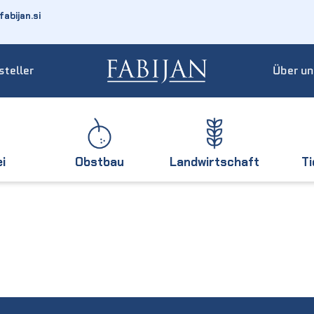
abijan.si
steller
Über un
ei
Obstbau
Landwirtschaft
T