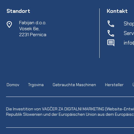
Standort
Kontakt
Fabijan d.o.o.
Shop
Vosek 6e,
Serv
2231 Pernica
info
Domov
Trgovina
Gebrauchte Maschinen
Hersteller
Die Investition von VAGČER ZA DIGITALNI MARKETING (Website-Entw
Republik Slowenien und der Europäischen Union aus dem Europäisch