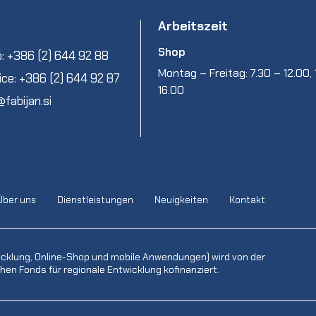
Arbeitszeit
Shop
: +386 (2) 644 92 88
Montag – Freitag: 7.30 – 12.00, 
ice: +386 (2) 644 92 87
16.00
@fabijan.si
Über uns
Dienstleistungen
Neuigkeiten
Kontakt
icklung, Online-Shop und mobile Anwendungen) wird von der
en Fonds für regionale Entwicklung kofinanziert.