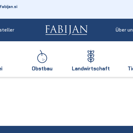
abijan.si
steller
Über un
ei
Obstbau
Landwirtschaft
T