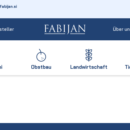
abijan.si
steller
Über un
ei
Obstbau
Landwirtschaft
T