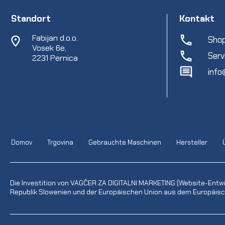
Standort
Kontakt
Fabijan d.o.o.
Shop
Vosek 6e,
Serv
2231 Pernica
info
Domov
Trgovina
Gebrauchte Maschinen
Hersteller
Die Investition von VAGČER ZA DIGITALNI MARKETING (Website-Entw
Republik Slowenien und der Europäischen Union aus dem Europäisch