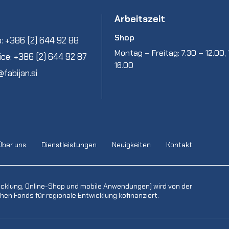
Arbeitszeit
Shop
: +386 (2) 644 92 88
Montag – Freitag: 7.30 – 12.00, 
ice: +386 (2) 644 92 87
16.00
@fabijan.si
Über uns
Dienstleistungen
Neuigkeiten
Kontakt
icklung, Online-Shop und mobile Anwendungen) wird von der
en Fonds für regionale Entwicklung kofinanziert.