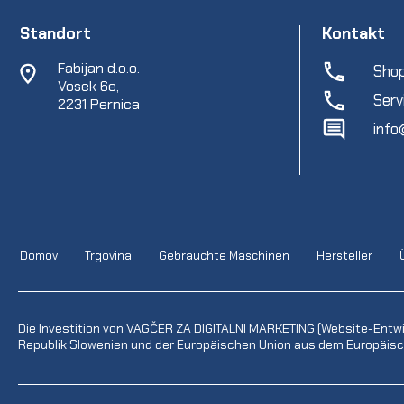
Standort
Kontakt
Fabijan d.o.o.
Shop
Vosek 6e,
Serv
2231 Pernica
info
Domov
Trgovina
Gebrauchte Maschinen
Hersteller
Die Investition von VAGČER ZA DIGITALNI MARKETING (Website-Entw
Republik Slowenien und der Europäischen Union aus dem Europäisch