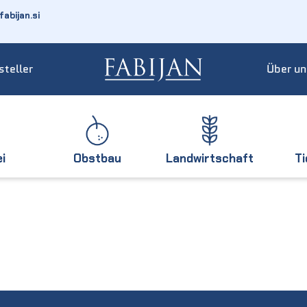
abijan.si
steller
Über un
ei
Obstbau
Landwirtschaft
T