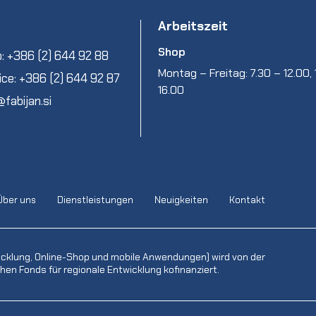
Arbeitszeit
Shop
: +386 (2) 644 92 88
Montag – Freitag: 7.30 – 12.00, 
ice: +386 (2) 644 92 87
16.00
@fabijan.si
Über uns
Dienstleistungen
Neuigkeiten
Kontakt
icklung, Online-Shop und mobile Anwendungen) wird von der
en Fonds für regionale Entwicklung kofinanziert.