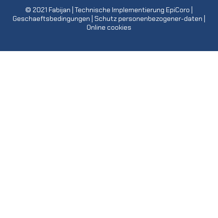
© 2021
Fabijan
| Technische Implementierung
EpiCoro
|
Geschaeftsbedingungen
|
Schutz personenbezogener-daten
|
Online cookies