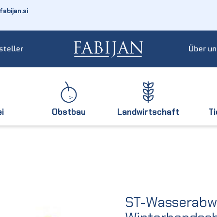
abijan.si
steller
Über un
ei
Obstbau
Landwirtschaft
T
ST-Wasserabw