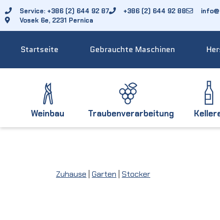
Service: +386 (2) 644 92 87
+386 (2) 644 92 88
info@f
Vosek 6e, 2231 Pernica
Startseite
Gebrauchte Maschinen
Her
Weinbau
Traubenverarbeitung
Keller
Zuhause
|
Garten
|
Stocker