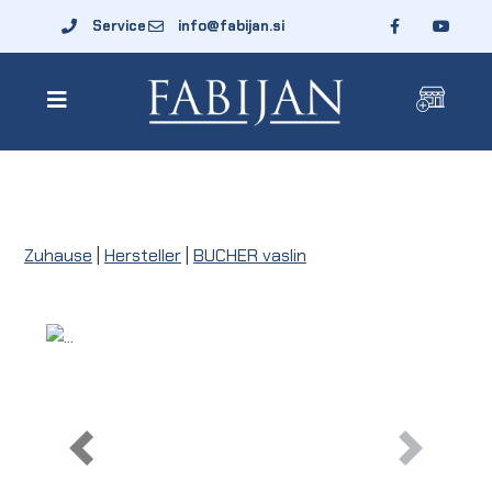
Service
info@fabijan.si
Zuhause
|
Hersteller
|
BUCHER vaslin