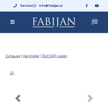
Service
info@fabijan.si
Zuhause
|
Hersteller
|
BUCHER vaslin