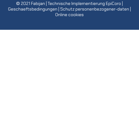
© 2021
Fabijan
| Technische Implementierung
EpiCoro
|
Geschaeftsbedingungen
|
Schutz personenbezogener-daten
|
Online cookies