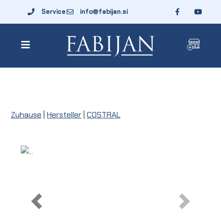
Service
info@fabijan.si
Zuhause
|
Hersteller
|
COSTRAL