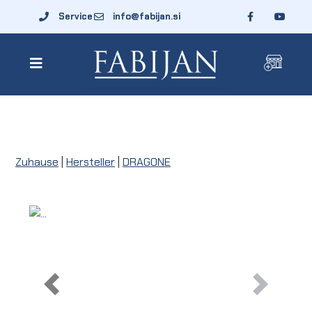
Service
info@fabijan.si
Zuhause
|
Hersteller
|
DRAGONE