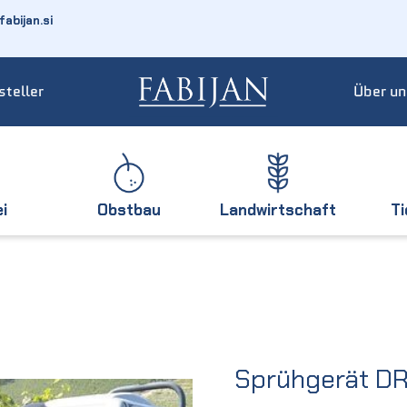
abijan.si
steller
Über un
ei
Obstbau
Landwirtschaft
T
Sprühgerät D