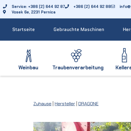
Service: +386 (2) 644 92 87
+386 (2) 644 92 88
info@f
Vosek 6e, 2231 Pernica
Startseite
Gebrauchte Maschinen
Her
Weinbau
Traubenverarbeitung
Keller
Zuhause
|
Hersteller
|
DRAGONE