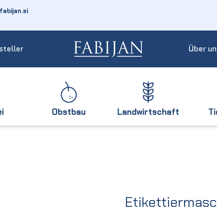
abijan.si
steller
Über un
ei
Obstbau
Landwirtschaft
T
Etikettiermas