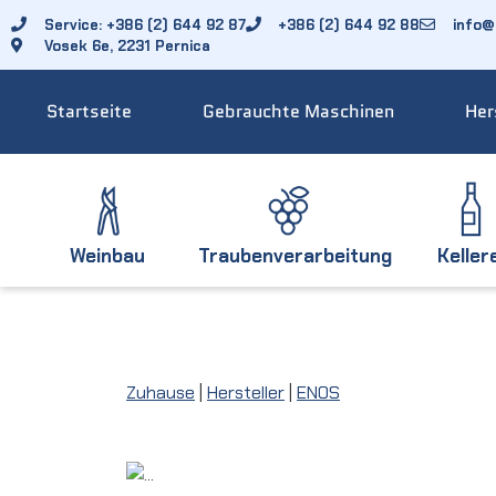
Service: +386 (2) 644 92 87
+386 (2) 644 92 88
info@f
Vosek 6e, 2231 Pernica
Startseite
Gebrauchte Maschinen
Her
Weinbau
Traubenverarbeitung
Keller
Zuhause
|
Hersteller
|
ENOS