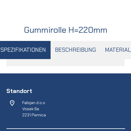
Gummirolle H=220mm
SPEZIFIKATIONEN
BESCHREIBUNG
MATERIAL
Standort
Fabijan d.o.o.
Vosek 6e
2231 Pernica