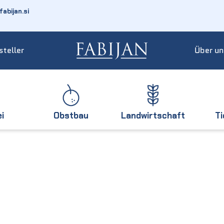
abijan.si
steller
Über un
ei
Obstbau
Landwirtschaft
T