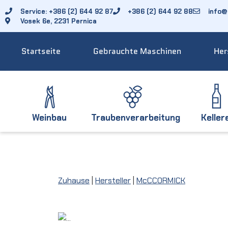
Service: +386 (2) 644 92 87
+386 (2) 644 92 88
info@f
Vosek 6e, 2231 Pernica
Startseite
Gebrauchte Maschinen
Her
Weinbau
Traubenverarbeitung
Keller
Zuhause
|
Hersteller
|
McCCORMICK