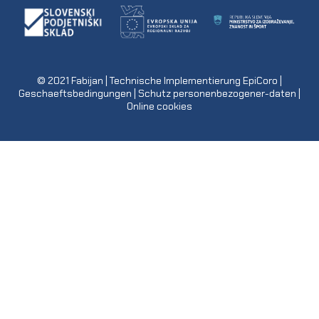
© 2021
Fabijan
| Technische Implementierung
EpiCoro
|
Geschaeftsbedingungen
|
Schutz personenbezogener-daten
|
Online cookies