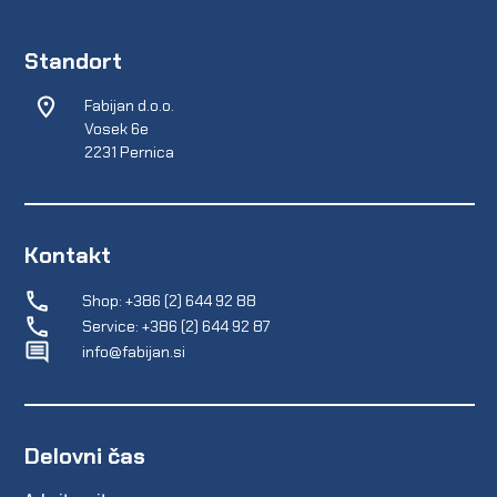
Standort
Fabijan d.o.o.
Vosek 6e
2231 Pernica
Kontakt
Shop: +386 (2) 644 92 88
Service: +386 (2) 644 92 87
info@fabijan.si
Delovni čas