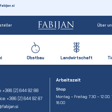
abijan.si
steller
Über un
ei
Obstbau
Landwirtschaft
T
Arbeitszeit
Shop
: +386 (2) 644 92 88
Montag – Freitag: 7.30 – 12.00, 
ice: +386 (2) 644 92 87
16.00
@fabijan.si