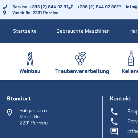
Service: +386 (2) 644 92 87
+386 (2) 644 92 88
info@f
Vosek 6e, 2231 Pernica
Startseite
Gebrauchte Maschinen
Her
Weinbau
Traubenverarbeitung
Keller
Standort
Kontakt
Fabijan d.o.o.
Shop
Vosek 6e,
Serv
2231 Pernica
info