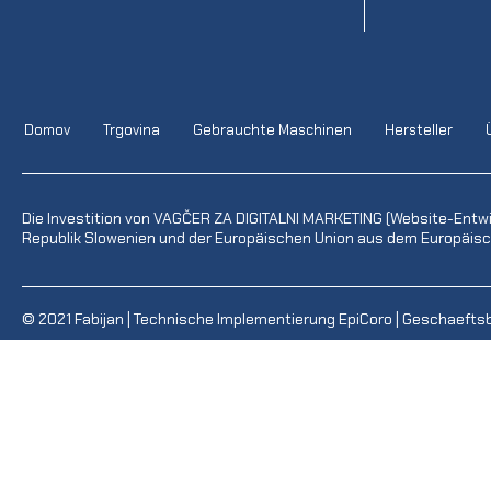
Domov
Trgovina
Gebrauchte Maschinen
Hersteller
Die Investition von VAGČER ZA DIGITALNI MARKETING (Website-Entw
Republik Slowenien und der Europäischen Union aus dem Europäisch
© 2021
Fabijan
| Technische Implementierung
EpiCoro
|
Geschaefts