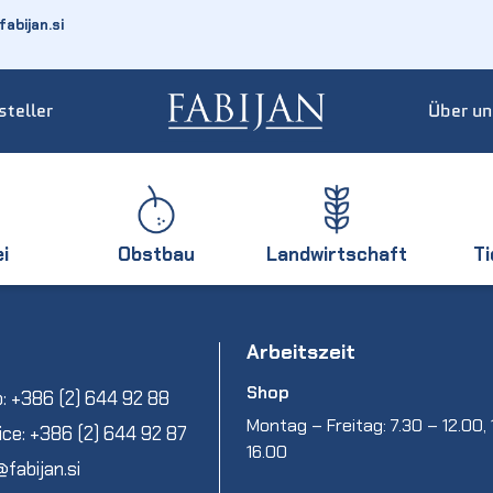
abijan.si
steller
Über un
ei
Obstbau
Landwirtschaft
T
Arbeitszeit
Shop
: +386 (2) 644 92 88
Montag – Freitag: 7.30 – 12.00, 
ice: +386 (2) 644 92 87
16.00
@fabijan.si