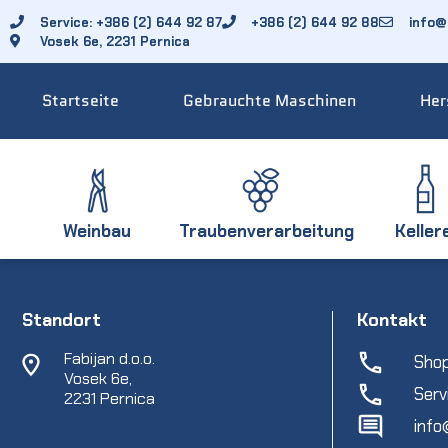
Service: +386 (2) 644 92 87
+386 (2) 644 92 88
info@f
Vosek 6e, 2231 Pernica
Startseite
Gebrauchte Maschinen
Her
Weinbau
Traubenverarbeitung
Keller
Standort
Kontakt
Fabijan d.o.o.
Shop
Vosek 6e,
Serv
2231 Pernica
info