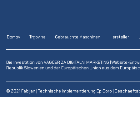
Domov
Trgovina
Gebrauchte Maschinen
Hersteller
Die Investition von VAGČER ZA DIGITALNI MARKETING (Website-Entw
Republik Slowenien und der Europäischen Union aus dem Europäisch
© 2021
Fabijan
| Technische Implementierung
EpiCoro
|
Geschaefts