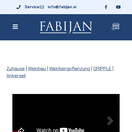
Service
info@fabijan.si
Zuhause
|
Weinbau
|
Weinbergpflanzung
|
GRIPPLE
|
Ankerseil