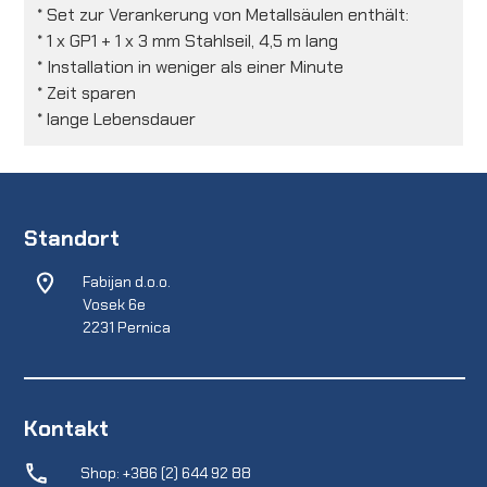
* Set zur Verankerung von Metallsäulen enthält:
* 1 x GP1 + 1 x 3 mm Stahlseil, 4,5 m lang
* Installation in weniger als einer Minute
* Zeit sparen
* lange Lebensdauer
Standort
Fabijan d.o.o.
Vosek 6e
2231 Pernica
Kontakt
Shop: +386 (2) 644 92 88