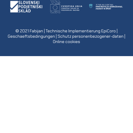
© 2021
Fabijan
| Technische Implementierung
EpiCoro
|
Geschaeftsbedingungen
|
Schutz personenbezogener-daten
|
Online cookies