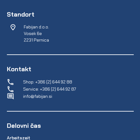
Standort
Fabijan d.o.o.
Vosek 6e
2231 Pernica
Kontakt
Shop: +386 (2) 644 92 88
Service: +386 (2) 644 92 87
info@fabijan.si
Delovni čas
Arbeitszeit