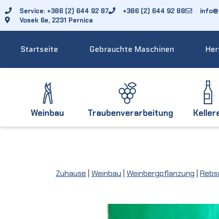
Service: +386 (2) 644 92 87
+386 (2) 644 92 88
info@f
Vosek 6e, 2231 Pernica
Startseite
Gebrauchte Maschinen
Her
Weinbau
Traubenverarbeitung
Keller
Zuhause
|
Weinbau
|
Weinbergpflanzung
|
Rebs