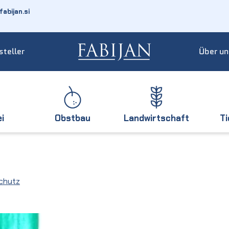
abijan.si
steller
Über un
ei
Obstbau
Landwirtschaft
T
chutz