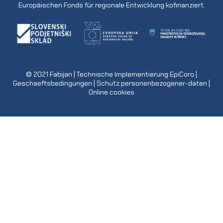
Europäischen Fonds für regionale Entwicklung kofinanziert.
© 2021
Fabijan
| Technische Implementierung
EpiCoro
|
Geschaeftsbedingungen
|
Schutz personenbezogener-daten
|
Online cookies