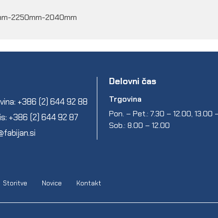
:1260mm-2250mm-2040mm
Delovni čas
Trgovina
vina: +386 (2) 644 92 88
Pon. – Pet.: 7.30 – 12.00, 13.00
is: +386 (2) 644 92 87
Sob.: 8.00 – 12.00
@fabijan.si
Storitve
Novice
Kontakt