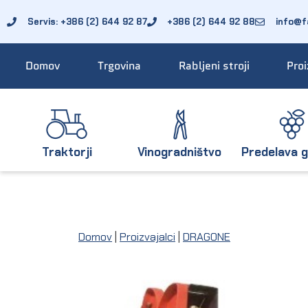
Servis: +386 (2) 644 92 87
+386 (2) 644 92 88
info@fa
Domov
Trgovina
Rabljeni stroji
Proi
Traktorji
Vinogradništvo
Predelava g
Domov
|
Proizvajalci
|
DRAGONE