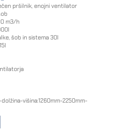
en pršilnik, enojni ventilator
šob
00 m3/h
000l
lke, šob in sistema 30l
15l
ntilatorja
na-dolžina-višina:1260mm-2250mm-