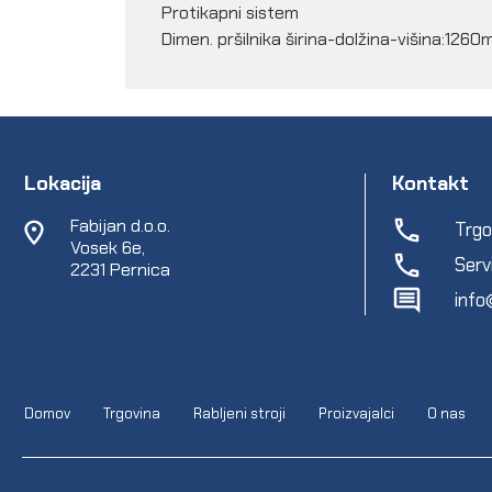
Protikapni sistem
Dimen. pršilnika širina-dolžina-višina
Lokacija
Kontakt
Fabijan d.o.o.
Trgo
Vosek 6e,
Serv
2231 Pernica
info
Domov
Trgovina
Rabljeni stroji
Proizvajalci
O nas