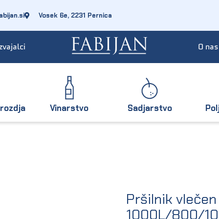
bijan.si
Vosek 6e, 2231 Pernica
zvajalci
O nas
rozdja
Vinarstvo
Sadjarstvo
Pol
Pršilnik vleč
1000L/800/1