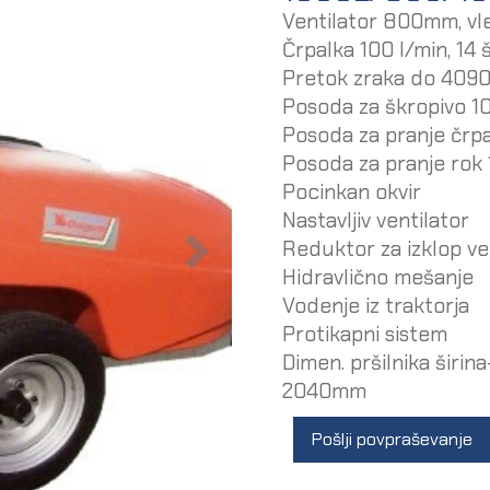
Ventilator 800mm, vleč
Črpalka 100 l/min, 14 
Pretok zraka do 409
Posoda za škropivo 1
Posoda za pranje črpa
Posoda za pranje rok 
Pocinkan okvir
Nastavljiv ventilator
Reduktor za izklop ve
Hidravlično mešanje
Vodenje iz traktorja
Protikapni sistem
Dimen. pršilnika širi
2040mm
Pošlji povpraševanje