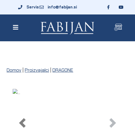
Servis
info@fabijan.si
Domov
|
Proizvajalci
|
DRAGONE