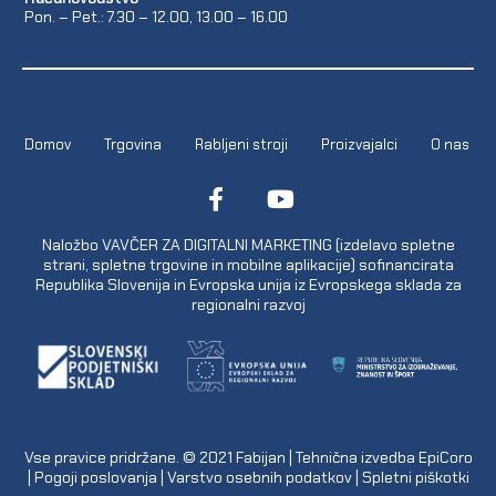
Pon. – Pet.: 7.30 – 12.00, 13.00 – 16.00
Domov
Trgovina
Rabljeni stroji
Proizvajalci
O nas
Naložbo VAVČER ZA DIGITALNI MARKETING (izdelavo spletne
strani, spletne trgovine in mobilne aplikacije) sofinancirata
Republika Slovenija in Evropska unija iz Evropskega sklada za
regionalni razvoj
Vse pravice pridržane. © 2021
Fabijan
| Tehnična izvedba
EpiCoro
|
Pogoji poslovanja
|
Varstvo osebnih podatkov
|
Spletni piškotki