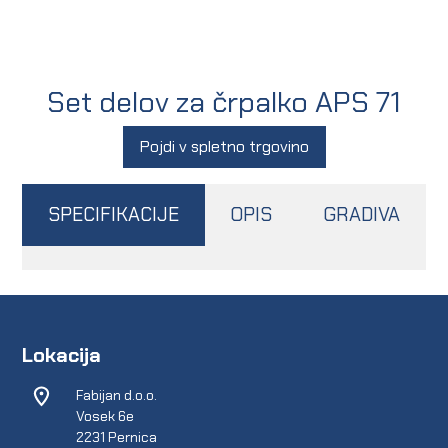
Set delov za črpalko APS 71
Pojdi v spletno trgovino
SPECIFIKACIJE
OPIS
GRADIVA
Lokacija
Fabijan d.o.o.
Vosek 6e
2231 Pernica