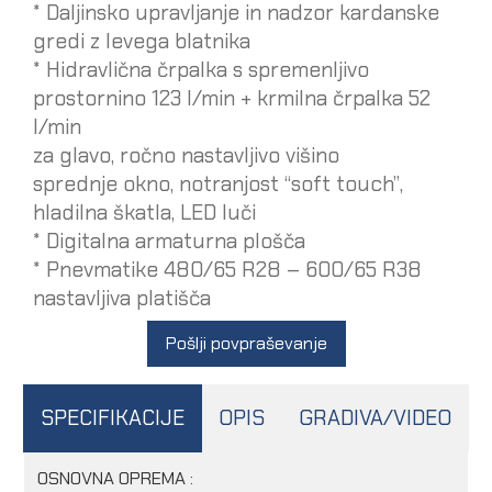
* Daljinsko upravljanje in nadzor kardanske
gredi z levega blatnika
* Hidravlična črpalka s spremenljivo
prostornino 123 l/min + krmilna črpalka 52
l/min
za glavo, ročno nastavljivo višino
sprednje okno, notranjost “soft touch”,
hladilna škatla, LED luči
* Digitalna armaturna plošča
* Pnevmatike 480/65 R28 – 600/65 R38
nastavljiva platišča
Pošlji povpraševanje
SPECIFIKACIJE
OPIS
GRADIVA/VIDEO
OSNOVNA OPREMA :