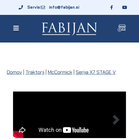
Servis
info@fabijan.si
Domov
|
Traktorji
|
McCormick
|
Serija X7 STAGE V