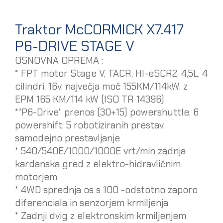
Traktor McCORMICK X7.417
P6-DRIVE STAGE V
OSNOVNA OPREMA :
* FPT motor Stage V, TACR, HI-eSCR2, 4,5L, 4
cilindri, 16v, največja moč 155KM/114kW, z
EPM 165 KM/114 kW (ISO TR 14396)
*”P6-Drive” prenos (30+15) powershuttle, 6
powershift; 5 robotiziranih prestav,
samodejno prestavljanje
* 540/540E/1000/1000E vrt/min zadnja
kardanska gred z elektro-hidravličnim
motorjem
* 4WD sprednja os s 100 -odstotno zaporo
diferenciala in senzorjem krmiljenja
* Zadnji dvig z elektronskim krmiljenjem