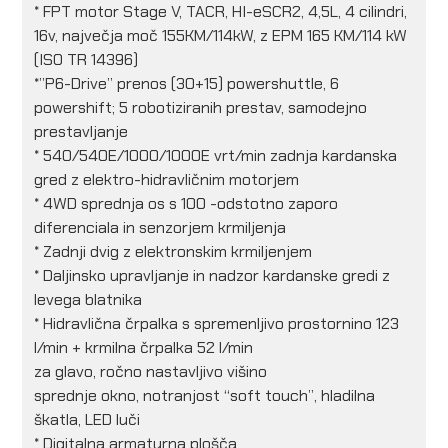
* FPT motor Stage V, TACR, HI-eSCR2, 4,5L, 4 cilindri,
16v, največja moč 155KM/114kW, z EPM 165 KM/114 kW
(ISO TR 14396)
*”P6-Drive” prenos (30+15) powershuttle, 6
powershift; 5 robotiziranih prestav, samodejno
prestavljanje
* 540/540E/1000/1000E vrt/min zadnja kardanska
gred z elektro-hidravličnim motorjem
* 4WD sprednja os s 100 -odstotno zaporo
diferenciala in senzorjem krmiljenja
* Zadnji dvig z elektronskim krmiljenjem
* Daljinsko upravljanje in nadzor kardanske gredi z
levega blatnika
* Hidravlična črpalka s spremenljivo prostornino 123
l/min + krmilna črpalka 52 l/min
za glavo, ročno nastavljivo višino
sprednje okno, notranjost “soft touch”, hladilna
škatla, LED luči
* Digitalna armaturna plošča