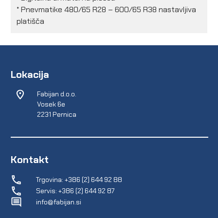
* Pnevmatike 480/65 R28 – 600/65 R38 nastavljiva
platišča
Lokacija
Fabijan d.o.o.
Vosek 6e
2231 Pernica
Kontakt
Trgovina: +386 (2) 644 92 88
Servis: +386 (2) 644 92 87
info@fabijan.si