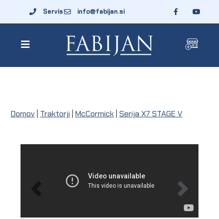
Servis
info@fabijan.si
Domov
|
Traktorji
|
McCormick
|
Serija X7 STAGE V