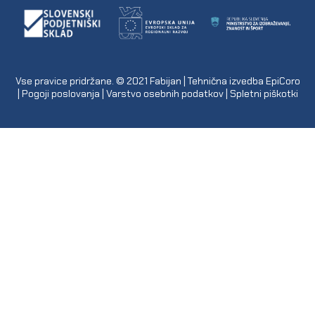
Vse pravice pridržane. © 2021
Fabijan
| Tehnična izvedba
EpiCoro
|
Pogoji poslovanja
|
Varstvo osebnih podatkov
|
Spletni piškotki