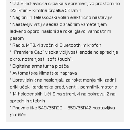
* CCLS hidravlična črpalka s spremenljivo prostornino
123 l/min + krmilna črpalka 52 l/min
* Nagibni in teleskopski volan električno nastavljiv
* Nastavljiv vrtljiv sedež z zračnim vzmetenjem,
ledveno oporo, nasloni za roke, glavo, varnostnim
pasom
* Radio, MP3, 4 zvočniki, Bluetooth, mikrofon
* “Premiere Cab” visoka vidljivost, enodelno sprednje
okno, notranjost “soft touch”,
* Digitalna armaturna plošča
* Avtomatska klimatska naprava
* Upravljalnik na naslonjalu za roke: menjalnik, zadnji
priključek, kardanska gred, ventili, pomnilnik motorja
* 14 halogenskih luči: 8 na strehi, 4 na pokrovu, 2 na
sprednjih stebrih
* Pnevmatike 540/65R30 – 650/65R42 nastavljiva
platišča