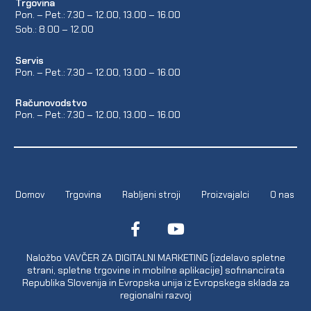
Trgovina
Pon. – Pet.: 7.30 – 12.00, 13.00 – 16.00
Sob.: 8.00 – 12.00
Servis
Pon. – Pet.: 7.30 – 12.00, 13.00 – 16.00
Računovodstvo
Pon. – Pet.: 7.30 – 12.00, 13.00 – 16.00
Domov
Trgovina
Rabljeni stroji
Proizvajalci
O nas
Naložbo VAVČER ZA DIGITALNI MARKETING (izdelavo spletne
strani, spletne trgovine in mobilne aplikacije) sofinancirata
Republika Slovenija in Evropska unija iz Evropskega sklada za
regionalni razvoj