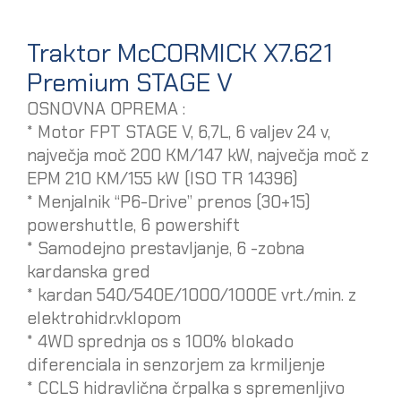
Traktor McCORMICK X7.621
Premium STAGE V
OSNOVNA OPREMA :
* Motor FPT STAGE V, 6,7L, 6 valjev 24 v,
največja moč 200 KM/147 kW, največja moč z
EPM 210 KM/155 kW (ISO TR 14396)
* Menjalnik “P6-Drive” prenos (30+15)
powershuttle, 6 powershift
* Samodejno prestavljanje, 6 -zobna
kardanska gred
* kardan 540/540E/1000/1000E vrt./min. z
elektrohidr.vklopom
* 4WD sprednja os s 100% blokado
diferenciala in senzorjem za krmiljenje
* CCLS hidravlična črpalka s spremenljivo