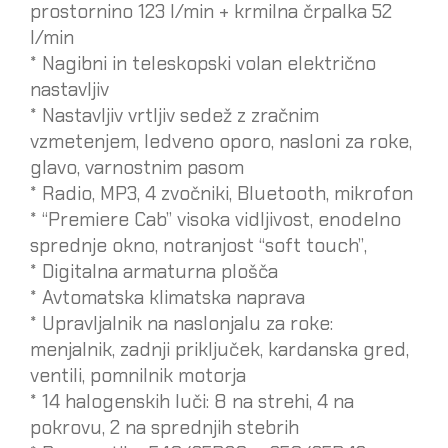
prostornino 123 l/min + krmilna črpalka 52
l/min
* Nagibni in teleskopski volan električno
nastavljiv
* Nastavljiv vrtljiv sedež z zračnim
vzmetenjem, ledveno oporo, nasloni za roke,
glavo, varnostnim pasom
* Radio, MP3, 4 zvočniki, Bluetooth, mikrofon
* “Premiere Cab” visoka vidljivost, enodelno
sprednje okno, notranjost “soft touch”,
* Digitalna armaturna plošča
* Avtomatska klimatska naprava
* Upravljalnik na naslonjalu za roke:
menjalnik, zadnji priključek, kardanska gred,
ventili, pomnilnik motorja
* 14 halogenskih luči: 8 na strehi, 4 na
pokrovu, 2 na sprednjih stebrih