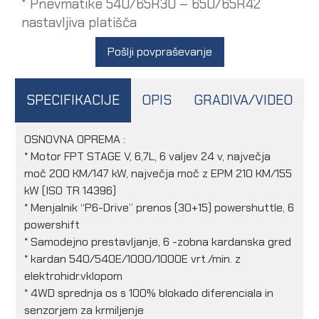
* Pnevmatike 540/65R30 – 650/65R42
nastavljiva platišča
Pošlji povpraševanje
SPECIFIKACIJE
OPIS
GRADIVA/VIDEO
OSNOVNA OPREMA :
* Motor FPT STAGE V, 6,7L, 6 valjev 24 v, največja
moč 200 KM/147 kW, največja moč z EPM 210 KM/155
kW (ISO TR 14396)
* Menjalnik “P6-Drive” prenos (30+15) powershuttle, 6
powershift
* Samodejno prestavljanje, 6 -zobna kardanska gred
* kardan 540/540E/1000/1000E vrt./min. z
elektrohidr.vklopom
* 4WD sprednja os s 100% blokado diferenciala in
senzorjem za krmiljenje