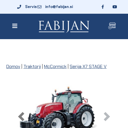
Servis
info@fabijan.si
Domov
|
Traktorji
|
McCormick
|
Serija X7 STAGE V