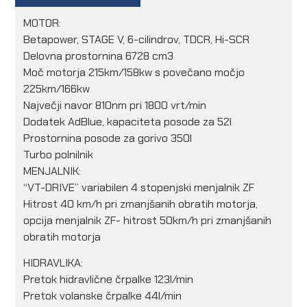
MOTOR:
Betapower, STAGE V, 6-cilindrov, TDCR, Hi-SCR
Delovna prostornina 6728 cm3
Moč motorja 215km/158kw s povečano močjo
225km/166kw
Največji navor 810nm pri 1800 vrt/min
Dodatek AdBlue, kapaciteta posode za 52l
Prostornina posode za gorivo 350l
Turbo polnilnik
MENJALNIK:
“VT-DRIVE” variabilen 4 stopenjski menjalnik ZF
Hitrost 40 km/h pri zmanjšanih obratih motorja,
opcija menjalnik ZF- hitrost 50km/h pri zmanjšanih
obratih motorja
HIDRAVLIKA:
Pretok hidravlične črpalke 123l/min
Pretok volanske črpalke 44l/min