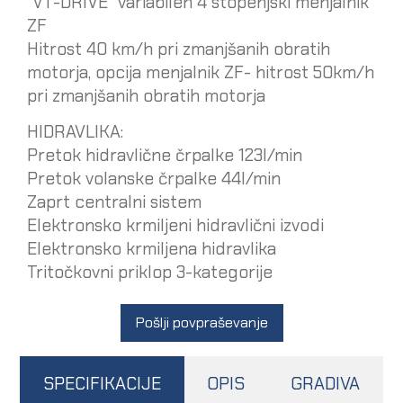
“VT-DRIVE” variabilen 4 stopenjski menjalnik
ZF
Hitrost 40 km/h pri zmanjšanih obratih
motorja, opcija menjalnik ZF- hitrost 50km/h
pri zmanjšanih obratih motorja
HIDRAVLIKA:
Pretok hidravlične črpalke 123l/min
Pretok volanske črpalke 44l/min
Zaprt centralni sistem
Elektronsko krmiljeni hidravlični izvodi
Elektronsko krmiljena hidravlika
Tritočkovni priklop 3-kategorije
Pošlji povpraševanje
SPECIFIKACIJE
OPIS
GRADIVA